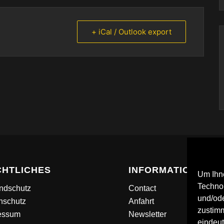
+ iCal / Outlook export
CHTLICHES
INFORMATION
Um Ihne
Techno
ndschutz
Contact
und/ode
nschutz
Anfahrt
zustimm
essum
Newsletter
eindeut