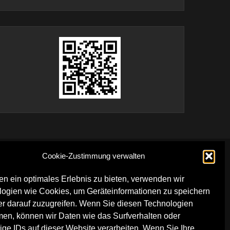
Cookie-Zustimmung verwalten
DOWNLOADS
n ein optimales Erlebnis zu bieten, verwenden wir
logien wie Cookies, um Geräteinformationen zu speichern
Technical Rider
r darauf zuzugreifen. Wenn Sie diesen Technologien
LKA Logos
en, können wir Daten wie das Surfverhalten oder
Getränkekarte
ige IDs auf dieser Website verarbeiten. Wenn Sie Ihre