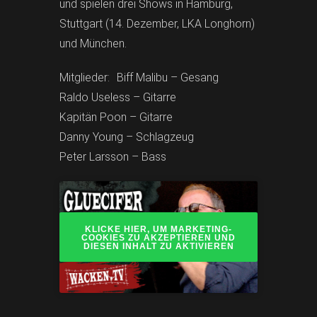
und spielen drei Shows in Hamburg,
Stuttgart (14. Dezember, LKA Longhorn)
und München.
Mitglieder: Biff Malibu – Gesang
Raldo Useless – Gitarre
Kapitän Poon – Gitarre
Danny Young – Schlagzeug
Peter Larsson – Bass
KLICKE HIER, UM MARKETING-
COOKIES ZU AKZEPTIEREN UND
DIESEN INHALT ZU AKTIVIEREN