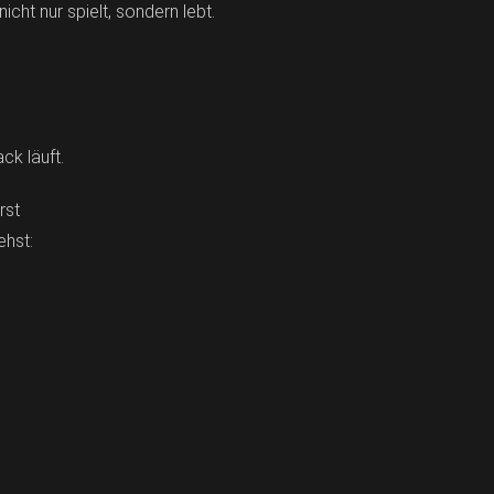
cht nur spielt, sondern lebt.
ck läuft.
rst
ehst: