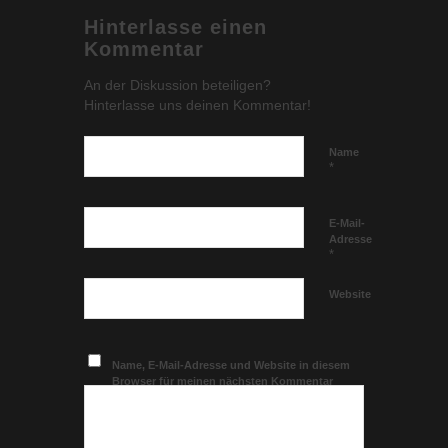
Hinterlasse einen
Kommentar
An der Diskussion beteiligen?
Hinterlasse uns deinen Kommentar!
Name
*
E-Mail-
Adresse
*
Website
Name, E-Mail-Adresse und Website in diesem
Browser für meinen nächsten Kommentar
speichern.