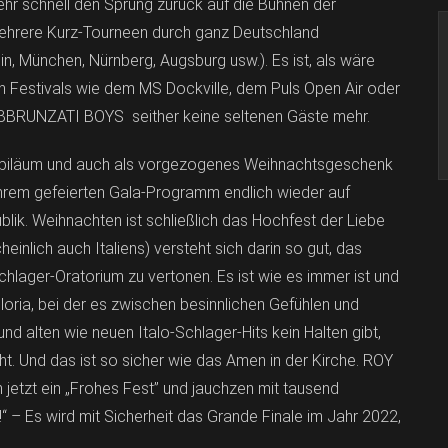
hr schnell den Sprung zurück auf die Bühnen der
mehrere Kurz-Tourneen durch ganz Deutschland
in, München, Nürnberg, Augsburg usw.). Es ist, als wäre
 Festivals wie dem MS Dockville, dem Puls Open Air oder
BBRUNZATI BOYS seither keine seltenen Gäste mehr.
ubiläum und auch als vorgezogenes Weihnachtsgeschenk
em gefeierten Gala-Programm endlich wieder auf
lik. Weihnachten ist schließlich das Hochfest der Liebe
nlich auch Italiens) versteht sich darin so gut, das
hlager-Oratorium zu vertonen. Es ist wie es immer ist und
loria, bei der es zwischen besinnlichen Gefühlen und
 alten wie neuen Italo-Schlager-Hits kein Halten gibt,
t. Und das ist so sicher wie das Amen in der Kirche. ROY
zt ein „Frohes Fest” und jauchzen mit tausend
– Es wird mit Sicherheit das Grande Finale im Jahr 2022,