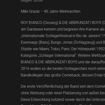
Beginn: 20:00
Mille Grazie – 40 Jahre Weihnachten
ROY BIANCO (Gesang) & DIE ABBRUNZATI BOYS (Gesan
am Gardasee kennen und beginnen ihre Karriere als
„Internationale Schlagerfestival in Rio de Janeiro
Eisensepp (Bass), Bungo Jonas (Schlagzeug) und B
Städte wie Miami, Tokio, Paris. Der Höhepunkt 199
Kategorie „Schlager International“. Weitere Weltt
BIANCO & DIE ABBRUNZATI BOYS und die darauffolg
2016 wollen es die beiden Schlagerstars noch einm
Bandkollegen das große Comeback, dessen Ende bis
Die erste Veröffentlichung der Band seit dem Comeba
ohne Werbung oder einer Platzierung von außen beac
Diese Entwicklung nutzend sowie durch die Unterzei