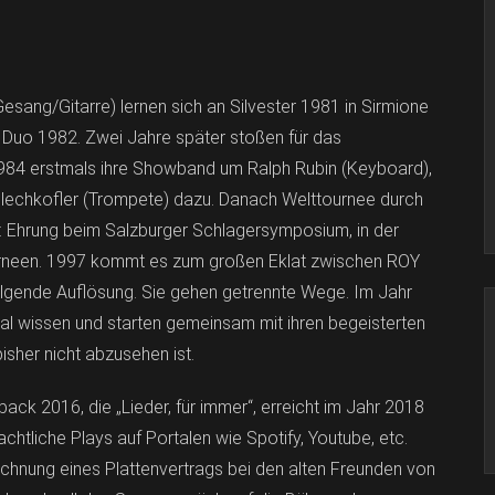
g/Gitarre) lernen sich an Silvester 1981 in Sirmione
 Duo 1982. Zwei Jahre später stoßen für das
“ 1984 erstmals ihre Showband um Ralph Rubin (Keyboard),
lechkofler (Trompete) dazu. Danach Welttournee durch
2: Ehrung beim Salzburger Schlagersymposium, in der
ourneen. 1997 kommt es zum großen Eklat zwischen ROY
ende Auflösung. Sie gehen getrennte Wege. Im Jahr
al wissen und starten gemeinsam mit ihren begeisterten
her nicht abzusehen ist.
ck 2016, die „Lieder, für immer“, erreicht im Jahr 2018
htliche Plays auf Portalen wie Spotify, Youtube, etc.
chnung eines Plattenvertrags bei den alten Freunden von