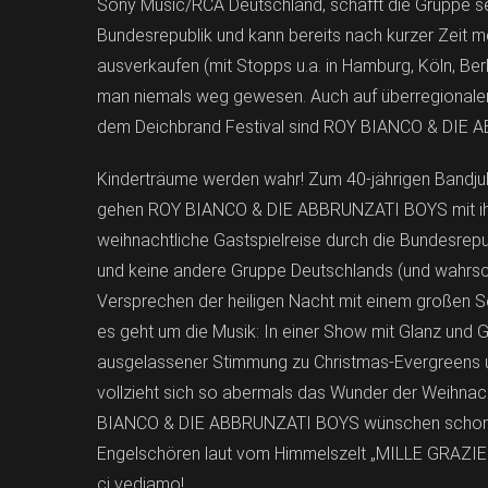
Sony Music/RCA Deutschland, schafft die Gruppe se
Bundesrepublik und kann bereits nach kurzer Zeit 
ausverkaufen (mit Stopps u.a. in Hamburg, Köln, Berl
man niemals weg gewesen. Auch auf überregionalen
dem Deichbrand Festival sind ROY BIANCO & DIE A
Kinderträume werden wahr! Zum 40-jährigen Bandj
gehen ROY BIANCO & DIE ABBRUNZATI BOYS mit ihr
weihnachtliche Gastspielreise durch die Bundesrepub
und keine andere Gruppe Deutschlands (und wahrschei
Versprechen der heiligen Nacht mit einem großen Sc
es geht um die Musik: In einer Show mit Glanz und G
ausgelassener Stimmung zu Christmas-Evergreens und
vollzieht sich so abermals das Wunder der Weihnach
BIANCO & DIE ABBRUNZATI BOYS wünschen schon jet
Engelschören laut vom Himmelszelt „MILLE GRAZIE!“ 
ci vediamo!